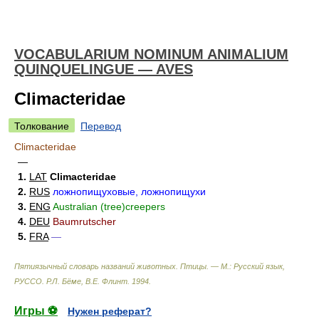
VOCABULARIUM NOMINUM ANIMALIUM
QUINQUELINGUE — AVES
Climacteridae
Толкование
Перевод
Climacteridae
—
1.
LAT
Climacteridae
2.
RUS
ложнопищуховые, ложнопищухи
3.
ENG
Australian (tree)creepers
4.
DEU
Baumrutscher
5.
FRA
—
Пятиязычный словарь названий животных. Птицы. — М.: Русский язык,
РУССО
.
Р.Л. Бёме, В.Е. Флинт
.
1994
.
Игры ⚽
Нужен реферат?