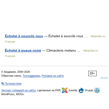
Échelet à sourcils roux
— Échelet à sourcils roux …
Wikipédia en
Français
Échelet à queue noire
— Climacteris melanu …
Wikipédia en
Français
© Академик, 2000-2026
18+
Обратная связь:
Техподдержка
,
Реклама на сайте
👣 Путешествия
Экспорт словарей на сайты
, сделанные на PHP,
Joomla,
Drupal,
WordPress, MODx.