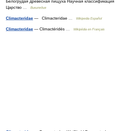
Белогрудая древесная пищуха Научная классификация
Царство …
Википедия
Climacteridae
— Climacteridae …
Wikipedia Español
Climacteridae
— Climactéridés …
Wikipédia en Français