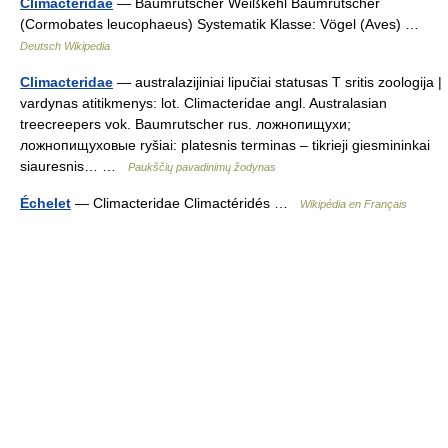
Climacteridae
— Baumrutscher Weißkehl Baumrutscher
(Cormobates leucophaeus) Systematik Klasse: Vögel (Aves) …
Deutsch Wikipedia
Climacteridae
— australazijiniai lipučiai statusas T sritis zoologija |
vardynas atitikmenys: lot. Climacteridae angl. Australasian
treecreepers vok. Baumrutscher rus. ложнопищухи;
ложнопищуховые ryšiai: platesnis terminas – tikrieji giesmininkai
siauresnis… …
Paukščių pavadinimų žodynas
Échelet
— Climacteridae Climactéridés …
Wikipédia en Français